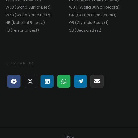
WJB (World Junior Best)
WJR (World Junior Record)
WYB (World Youth Bests)
CR (Competition Record)
NR (National Record)
OR (Olympic Record)
PB (Personal Best)
SB (Season Best)
COMPARTIR:
Compartir
Compartir
Compartir
Compartir
Compartir
Compartir
en
en
en
en
en
en
Facebook
X
LinkedIn
WhatsApp
Telegram
Email
(Twitter)
Inicio