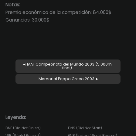
Notas:
Premio económico de la competición: 84.000$
Ganancias: 30.000$
◄ IAAF Campeonato del Mundo 2003 (5.000m
final)
Memorial Peppo Greco 2003 ►
Leyenda:
DNF (Did Not Finish)
DNS (Did Not Start)
WR (World Record)
iWR (Indoor World Record)