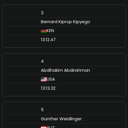
3
Bernard Kiprop Kipyego
KEN
13:12.47
4
Abdihakim Abdirahman
USA
13:13.32
5
Günther Weidlinger
AUT