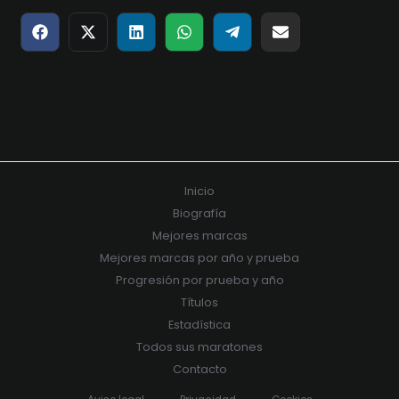
Compartir
Compartir
Compartir
Compartir
Compartir
Compartir
en
en
en
en
en
en
Facebook
X
LinkedIn
WhatsApp
Telegram
Email
(Twitter)
Inicio
Biografía
Mejores marcas
Mejores marcas por año y prueba
Progresión por prueba y año
Títulos
Estadística
Todos sus maratones
Contacto