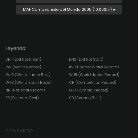
IAAF Campeonato del Mundo 2005 (10.000m) ►
Leyenda:
DNF (Did Not Finish)
DNS (Did Not Start)
WR (World Record)
iWR (Indoor World Record)
WJB (World Junior Best)
WJR (World Junior Record)
WYB (World Youth Bests)
CR (Competition Record)
NR (National Record)
OR (Olympic Record)
PB (Personal Best)
SB (Season Best)
COMPARTIR: