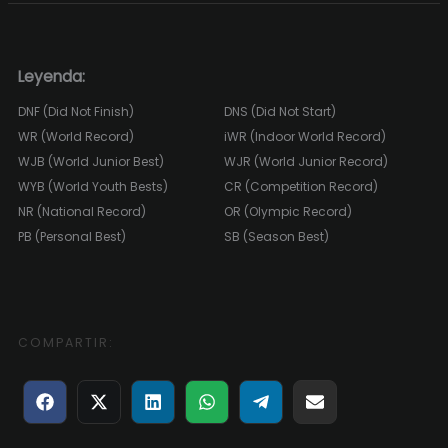
Leyenda:
DNF (Did Not Finish)
DNS (Did Not Start)
WR (World Record)
iWR (Indoor World Record)
WJB (World Junior Best)
WJR (World Junior Record)
WYB (World Youth Bests)
CR (Competition Record)
NR (National Record)
OR (Olympic Record)
PB (Personal Best)
SB (Season Best)
COMPARTIR:
Compartir
Compartir
Compartir
Compartir
Compartir
Compartir
en
en
en
en
en
en
Facebook
X
LinkedIn
WhatsApp
Telegram
Email