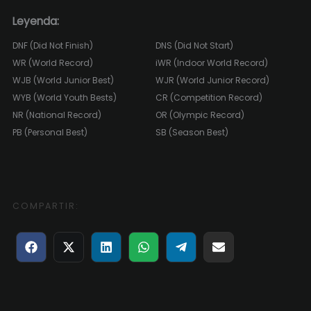
Leyenda:
DNF (Did Not Finish)
DNS (Did Not Start)
WR (World Record)
iWR (Indoor World Record)
WJB (World Junior Best)
WJR (World Junior Record)
WYB (World Youth Bests)
CR (Competition Record)
NR (National Record)
OR (Olympic Record)
PB (Personal Best)
SB (Season Best)
COMPARTIR:
Compartir
Compartir
Compartir
Compartir
Compartir
Compartir
en
en
en
en
en
en
Facebook
X
LinkedIn
WhatsApp
Telegram
Email
(Twitter)