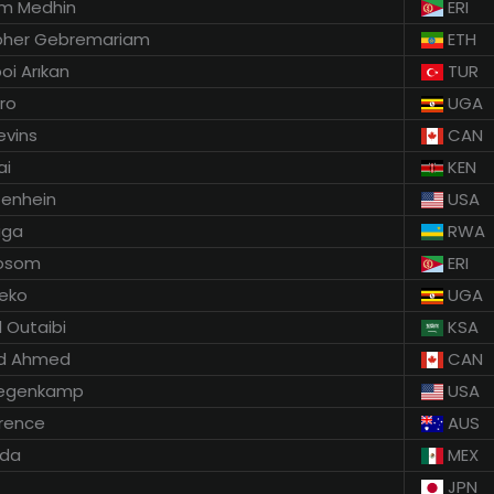
am Medhin
ERI
bher Gebremariam
ETH
oi Arıkan
TUR
ro
UGA
vins
CAN
ai
KEN
zenhein
USA
uga
RWA
osom
ERI
eko
UGA
 Outaibi
KSA
d Ahmed
CAN
Tegenkamp
USA
wrence
AUS
ada
MEX
JPN