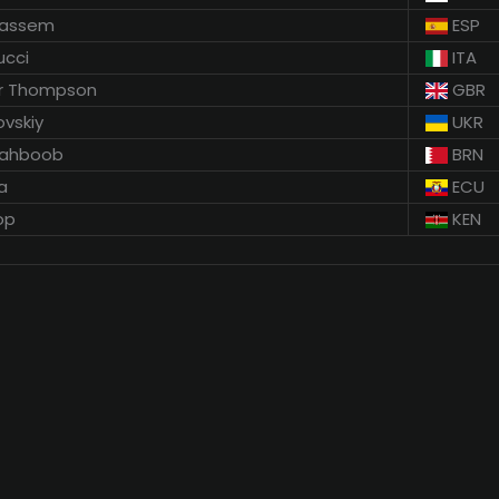
dassem
ESP
ucci
ITA
er Thompson
GBR
ovskiy
UKR
Mahboob
BRN
a
ECU
op
KEN