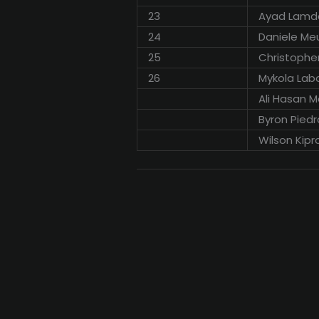
23
Ayad Lam
24
Daniele Me
25
Christoph
26
Mykola Lab
Ali Hasan 
Byron Piedr
Wilson Kipr