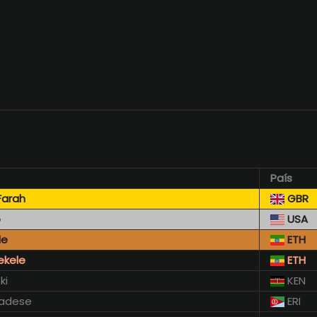
País
arah
GBR
p
USA
le
ETH
ekele
ETH
ki
KEN
Tadese
ERI