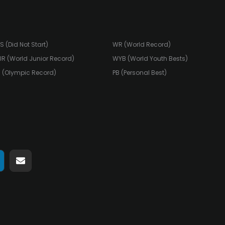
S (Did Not Start)
WR (World Record)
R (World Junior Record)
WYB (World Youth Bests)
 (Olympic Record)
PB (Personal Best)
ir
ompartir
Compartir
n
en
pp
elegram
Email