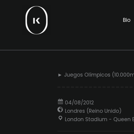
Ir
al
Bio
contenido
► Juegos Olímpicos (10.000m
04/08/2012
Londres (Reino Unido)
London Stadium - Queen El