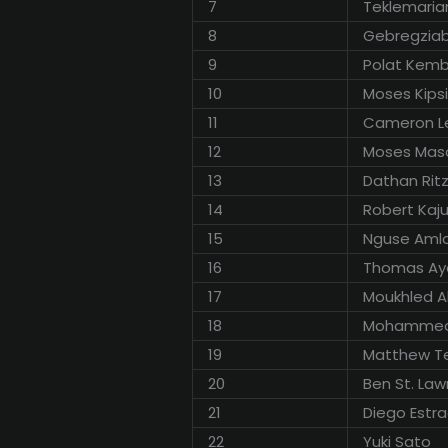
7
Teklemari
8
Gebregzia
9
Polat Kemb
10
Moses Kipsi
11
Cameron Le
12
Moses Mas
13
Dathan Rit
14
Robert Kaj
15
Nguse Aml
16
Thomas Ay
17
Moukhled Al
18
Mohamme
19
Matthew 
20
Ben St. La
21
Diego Estr
22
Yuki Sato