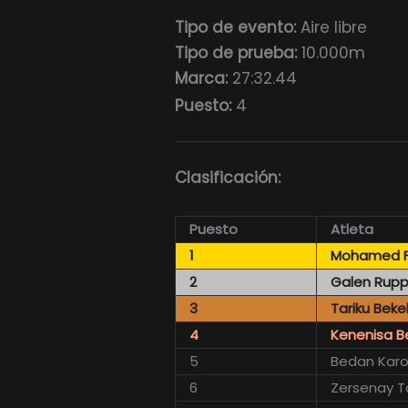
Tipo de evento:
Aire libre
Tipo de prueba:
10.000m
Marca:
27:32.44
Puesto:
4
Clasificación:
Puesto
Atleta
1
Mohamed F
2
Galen Rup
3
Tariku Beke
4
Kenenisa B
5
Bedan Karo
6
Zersenay 