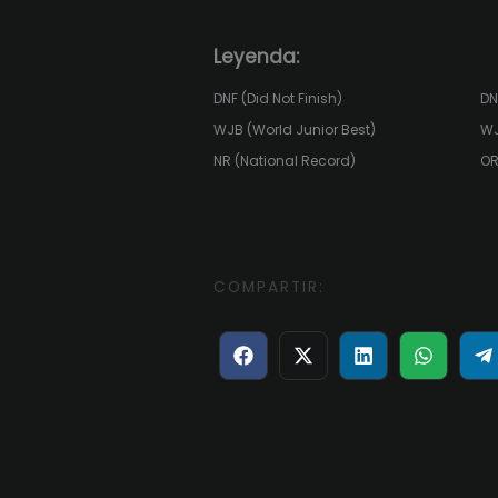
Leyenda:
DNF (Did Not Finish)
DN
WJB (World Junior Best)
WJ
NR (National Record)
OR
COMPARTIR:
Compartir
Compartir
Compartir
Compart
C
en
en
en
en
e
Facebook
X
LinkedIn
WhatsA
T
(Twitter)