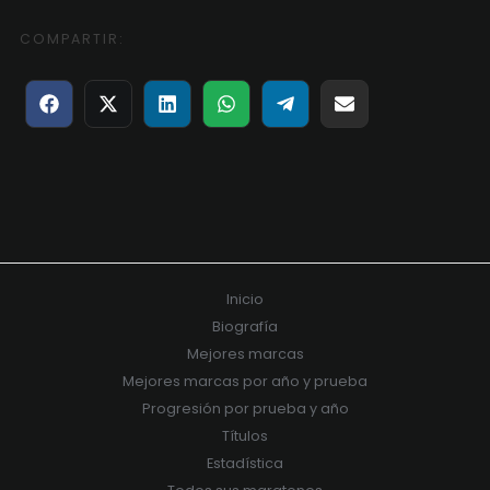
COMPARTIR:
Compartir
Compartir
Compartir
Compartir
Compartir
Compartir
en
en
en
en
en
en
Facebook
X
LinkedIn
WhatsApp
Telegram
Email
(Twitter)
Inicio
Biografía
Mejores marcas
Mejores marcas por año y prueba
Progresión por prueba y año
Títulos
Estadística