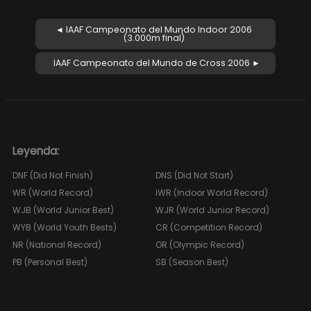
◄ IAAF Campeonato del Mundo Indoor 2006
(3.000m final)
IAAF Campeonato del Mundo de Cross 2006 ►
Leyenda:
DNF (Did Not Finish)
DNS (Did Not Start)
WR (World Record)
iWR (Indoor World Record)
WJB (World Junior Best)
WJR (World Junior Record)
WYB (World Youth Bests)
CR (Competition Record)
NR (National Record)
OR (Olympic Record)
PB (Personal Best)
SB (Season Best)