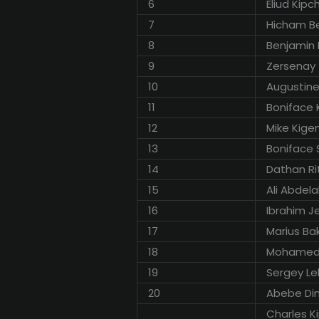
6
Eliud Kip
7
Hicham Be
8
Benjamin 
9
Zersenay
10
Augustin
11
Boniface 
12
Mike Kige
13
Boniface 
14
Dathan Ri
15
Ali Abdela
16
Ibrahim Je
17
Marius Ba
18
Mohamed
19
Sergey Le
20
Abebe Di
Charles K