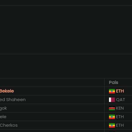
País
Bekele
ETH
eed Shaheen
QAT
gok
KEN
ele
ETH
Cherkos
ETH