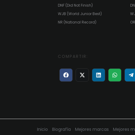
DNF (Did Not Finish)
DN
WJB (World Junior Best)
WJ
NR (National Record)
OR
COMPARTIR:
Compartir
Compartir
Compartir
Compart
C
en
en
en
en
e
Facebook
X
LinkedIn
WhatsA
T
(Twitter)
Inicio
Biografía
Mejores marcas
Mejores m