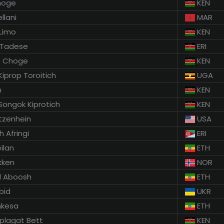
choge
KEN
llani
MAR
Limo
KEN
 Tadese
ERI
e Choge
KEN
Kiprop Toroitich
UGA
n
KEN
Songok Kiprotich
KEN
tzenhein
USA
h Afringi
ERI
ilan
ETH
kken
NOR
 Aboosh
ETH
bid
UKR
nkesa
ETH
iplagat Bett
KEN