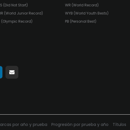
S (Did Not Start)
WR (World Record)
R (World Junior Record)
WYB (World Youth Bests)
 (Olympic Record)
PB (Personal Best)
ir
ompartir
Compartir
n
en
pp
elegram
Email
arcas por año y prueba
Progresión por prueba y año
Títulos