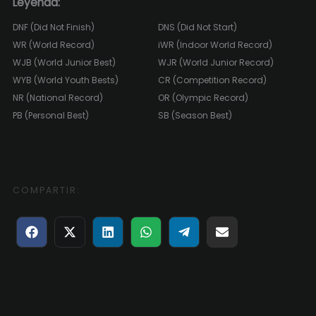
Leyenda:
DNF (Did Not Finish)
DNS (Did Not Start)
WR (World Record)
iWR (Indoor World Record)
WJB (World Junior Best)
WJR (World Junior Record)
WYB (World Youth Bests)
CR (Competition Record)
NR (National Record)
OR (Olympic Record)
PB (Personal Best)
SB (Season Best)
COMPARTIR:
Compartir
Compartir
Compartir
Compartir
Compartir
Compartir
en
en
en
en
en
en
Facebook
X
LinkedIn
WhatsApp
Telegram
Email
(Twitter)