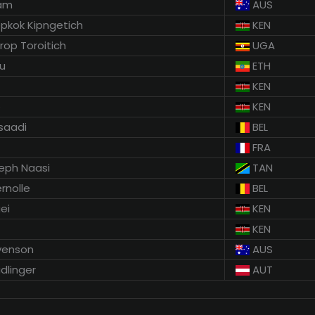
ram
AUS
pkok Kipngetich
KEN
rop Toroitich
UGA
u
ETH
KEN
o
KEN
saadi
BEL
FRA
eph Naasi
TAN
nolle
BEL
ei
KEN
KEN
evenson
AUS
dlinger
AUT