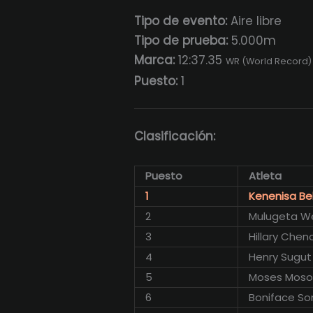
Tipo de evento:
Aire libre
Tipo de prueba:
5.000m
Marca:
12:37.35
WR (World Record)
Puesto:
1
Clasificación:
Puesto
Atleta
1
Kenenisa Be
2
Mulugeta W
3
Hillary Che
4
Henry Sugu
5
Moses Mos
6
Boniface So