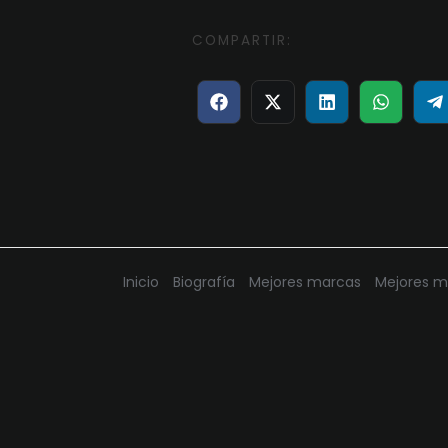
COMPARTIR:
Compartir
Compartir
Compartir
Compart
C
en
en
en
en
e
Facebook
X
LinkedIn
WhatsA
T
(Twitter)
Inicio
Biografía
Mejores marcas
Mejores m