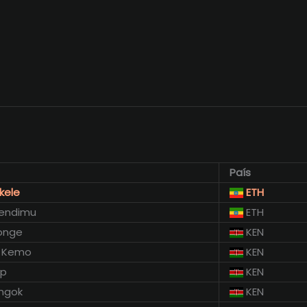
País
kele
ETH
endimu
ETH
nonge
KEN
t Kemo
KEN
op
KEN
ngok
KEN