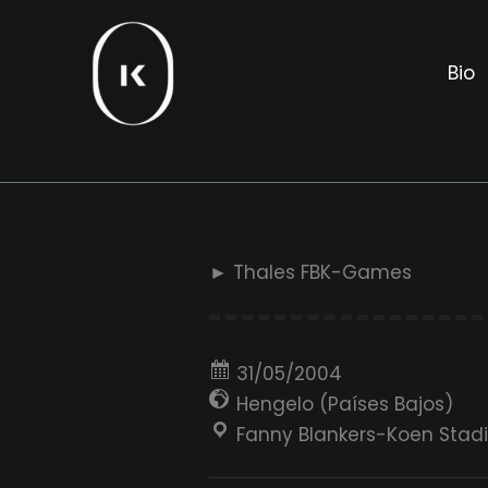
Ir
al
Bio
contenido
► Thales FBK-Games
31/05/2004
Hengelo (Países Bajos)
Fanny Blankers-Koen Stad