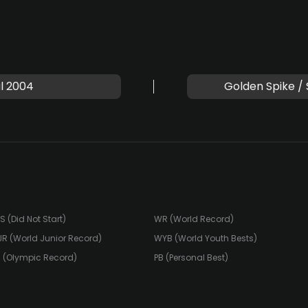
l 2004
Golden Spike /
S (Did Not Start)
WR (World Record)
R (World Junior Record)
WYB (World Youth Bests)
 (Olympic Record)
PB (Personal Best)