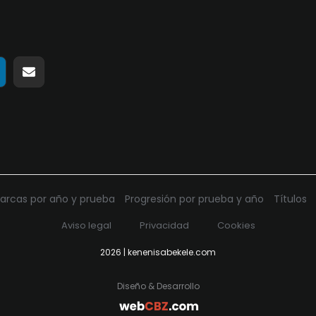
ir
ompartir
Compartir
n
en
pp
elegram
Email
arcas por año y prueba
Progresión por prueba y año
Títulos
Aviso legal
Privacidad
Cookies
2026 | kenenisabekele.com
Diseño & Desarrollo