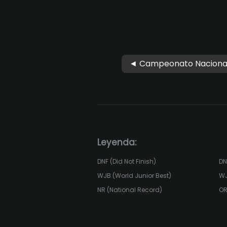
◄ Campeonato Naciona
Leyenda:
DNF (Did Not Finish)
DN
WJB (World Junior Best)
WJ
NR (National Record)
OR