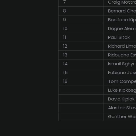
7
Craig Mott
8
Bernard Che
9
Boniface Kip
10
Dagne Alem
11
Paul Bitok
12
Richard Lim
13
Ridouane Es
14
Ismail Sghyr
15
Fabiano Jos
16
Tom Comper
Luke Kipkosg
David Kiplak
Alastair St
Günther Wei