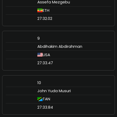
Assefa Mezgebu
ETH
27:32.02
9
Abdihakim Abdirahman
USA
27:33.47
10
John Yuda Musuri
TAN
27:33.84