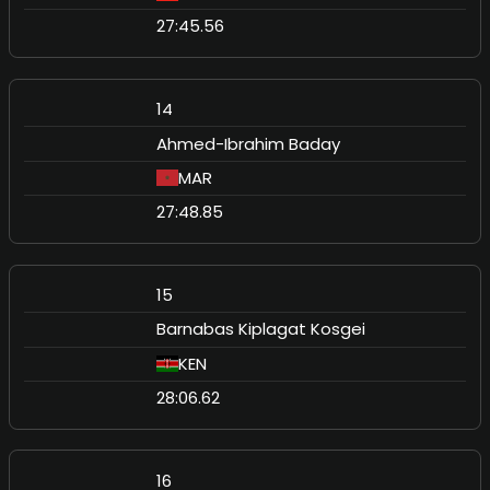
27:45.56
14
Ahmed-Ibrahim Baday
MAR
27:48.85
15
Barnabas Kiplagat Kosgei
KEN
28:06.62
16