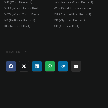
WR (World Record)
iWR (Indoor World Record)
WJB (World Junior Best)
WJR (World Junior Record)
WYB (World Youth Bests)
CR (Competition Record)
NR (National Record)
OR (Olympic Record)
PB (Personal Best)
SB (Season Best)
COMPARTIR:
Compartir
Compartir
Compartir
Compartir
Compartir
Compartir
en
en
en
en
en
en
Facebook
X
LinkedIn
WhatsApp
Telegram
Email
(Twitter)