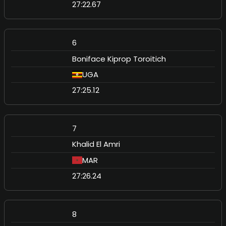
27:22.67
6
Boniface Kiprop Toroitich
UGA
27:25.12
7
Khalid El Amri
MAR
27:26.24
8