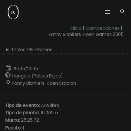
Ir
al
contenido
Inicio
Competiciones
Fanny Blankers-Koen Games 2005
► Thales FBK-Games
29/05/2005
Hengelo (Países Bajos)
Fanny Blankers-Koen Stadion
Tipo de evento:
Aire libre
Tipo de prueba:
10.000m
Marca:
26:28.72
Puesto:
1