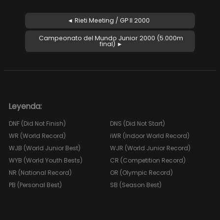
◄ Rieti Meeting / GP II 2000
Campeonato del Mundo Junior 2000 (5.000m
final) ►
Leyenda:
DNF (Did Not Finish)
DNS (Did Not Start)
WR (World Record)
iWR (Indoor World Record)
WJB (World Junior Best)
WJR (World Junior Record)
WYB (World Youth Bests)
CR (Competition Record)
NR (National Record)
OR (Olympic Record)
PB (Personal Best)
SB (Season Best)