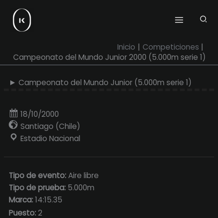
Ir
al
contenido
Inicio
Competiciones
Campeonato del Mundo Junior 2000 (5.000m serie 1)
► Campeonato del Mundo Junior (5.000m serie 1)
18/10/2000
Santiago (Chile)
Estadio Nacional
Tipo de evento:
Aire libre
Tipo de prueba:
5.000m
Marca:
14:15.35
Puesto:
2