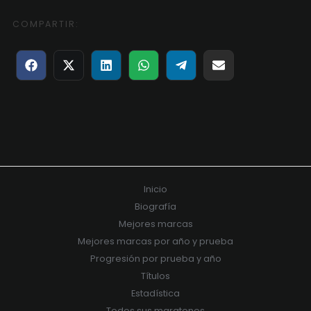
COMPARTIR:
Compartir
Compartir
Compartir
Compartir
Compartir
Compartir
en
en
en
en
en
en
Facebook
X
LinkedIn
WhatsApp
Telegram
Email
(Twitter)
Inicio
Biografía
Mejores marcas
Mejores marcas por año y prueba
Progresión por prueba y año
Títulos
Estadística
Todos sus maratones