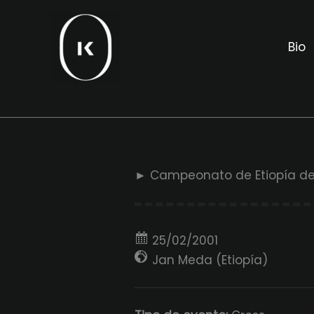
Ir
al
Bio
contenido
► Campeonato de Etiopía de
25/02/2001
Jan Meda (Etiopía)