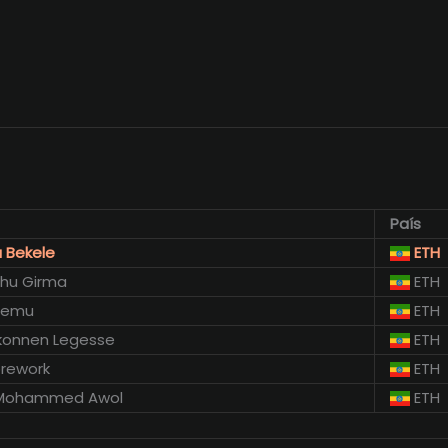
País
 Bekele
ETH
hu Girma
ETH
lemu
ETH
konnen Legesse
ETH
brework
ETH
 Mohammed Awol
ETH