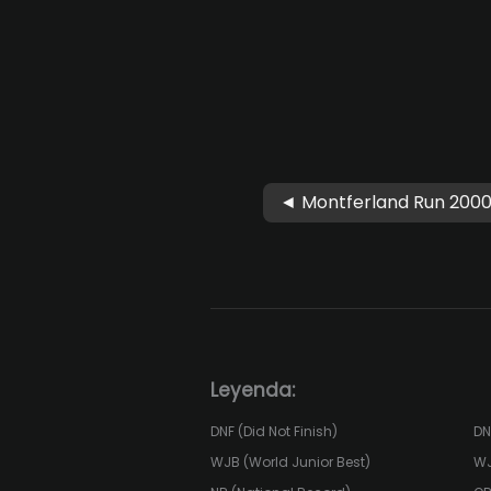
◄ Montferland Run 200
Leyenda:
DNF (Did Not Finish)
DN
WJB (World Junior Best)
WJ