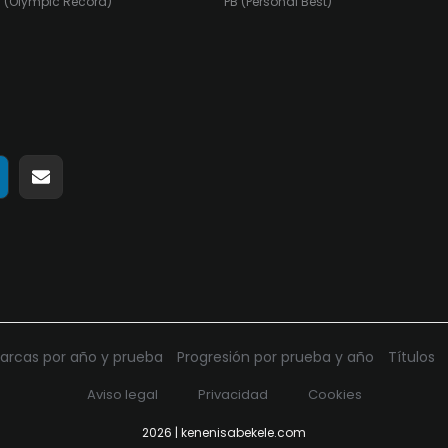
 (Olympic Record)
PB (Personal Best)
ir
ompartir
Compartir
n
en
pp
elegram
Email
arcas por año y prueba
Progresión por prueba y año
Títulos
Aviso legal
Privacidad
Cookies
2026 | kenenisabekele.com