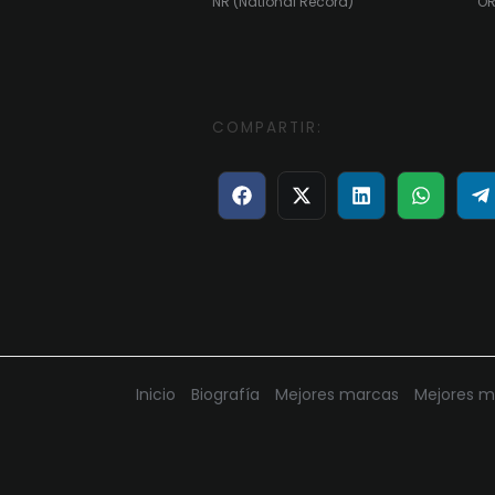
NR (National Record)
OR
COMPARTIR:
Compartir
Compartir
Compartir
Compart
C
en
en
en
en
e
Facebook
X
LinkedIn
WhatsA
T
(Twitter)
Inicio
Biografía
Mejores marcas
Mejores m