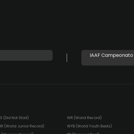
0
IAAF Campeonato 
S (Did Not Start)
WR (World Record)
R (World Junior Record)
WYB (World Youth Bests)