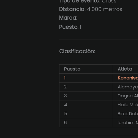
Tipo de evento:
Cross
Distancia:
4.000 metros
Marca:
Puesto:
1
Clasificación:
Puesto
Atleta
1
Kenenisa
2
Alemaye
3
Dagne A
4
Hailu Me
5
Biruk De
6
Ibrahim